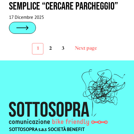
semplice “cercare parcheggio”
17 Dicembre 2025
Next page
1
2
3
Paginazione
Page
Page
Page
degli
articoli
SOTTOSOPRA s.a.s SOCIETÀ BENEFIT