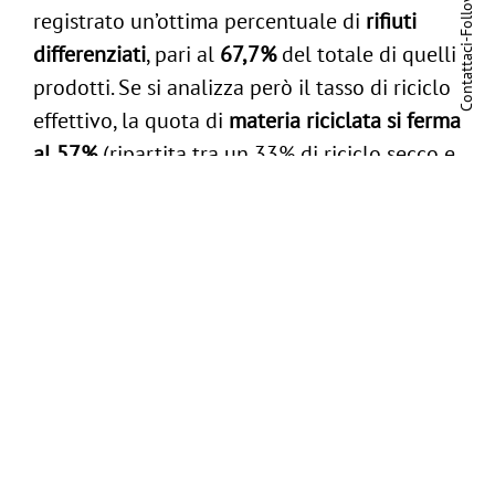
Follow us:
registrato un’ottima percentuale di
rifiuti
-
differenziati
, pari al
67,7%
del totale di quelli
Contattaci
prodotti. Se si analizza però il tasso di riciclo
effettivo, la quota di
materia riciclata si ferma
al 57%
(ripartita tra un 33% di riciclo secco e
un 24% di frazione organica).