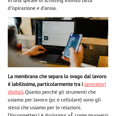
in una spirale di scrolling infinito fatta
d’ispirazione e d’ansia.
La membrana che separa lo svago dal lavoro
è labilissima, particolarmente tra i
lavoratori
digitali
.
Questo perché gli strumenti che
usiamo per lavoro (pc e cellulare) sono gli
stessi che usiamo per le relazioni.
Disconnetterci è durissima: «È come muoversi