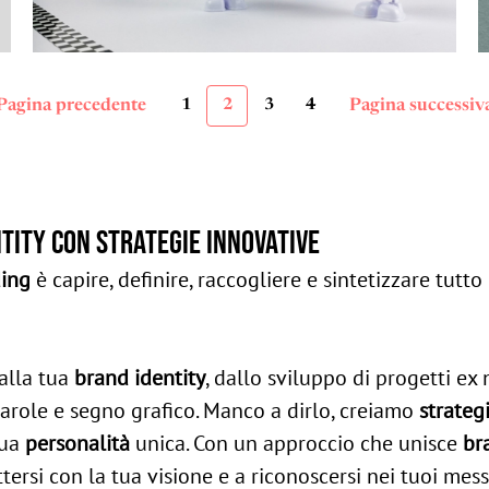
Pagina precedente
1
2
3
4
Pagina successiv
tity con strategie innovative
ding
è capire, definire, raccogliere e sintetizzare tutto
alla tua
brand identity
, dallo sviluppo di progetti ex
 parole e segno grafico. Manco a dirlo, creiamo
strateg
sua
personalità
unica. Con un approccio che unisce
br
ttersi con la tua visione e a riconoscersi nei tuoi mes