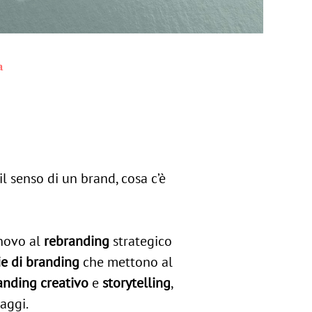
a
 il senso di un brand, cosa c’è
 novo al
rebranding
strategico
ie di branding
che mettono al
anding creativo
e
storytelling
,
saggi.