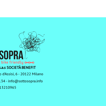
.a.s SOCIETÀ BENEFIT
o d’Assisi, 6 - 20122 Milano
134
-
info@sottosopra.info
3713210965