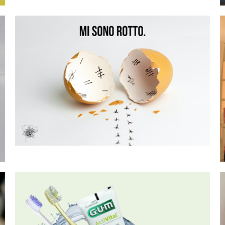
GUM® ActiVital Sonic
| Prodotto dell’anno