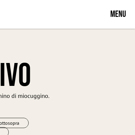
MENU
IVO
nino di miocuggino.
ttosopra