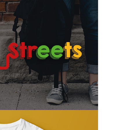
ig
/
in
Follow us:
-
Contattaci