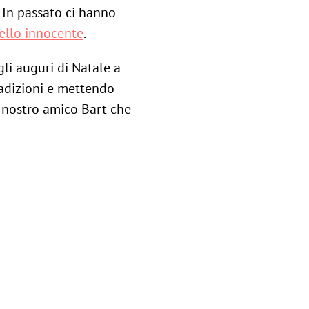
i. In passato ci hanno
ello innocente
.
li auguri di Natale a
adizioni e mettendo
l nostro amico Bart che
cesse: è il nano che
hettare non ne ha voluto
a regalo lungo trecento
tipo, ci siamo