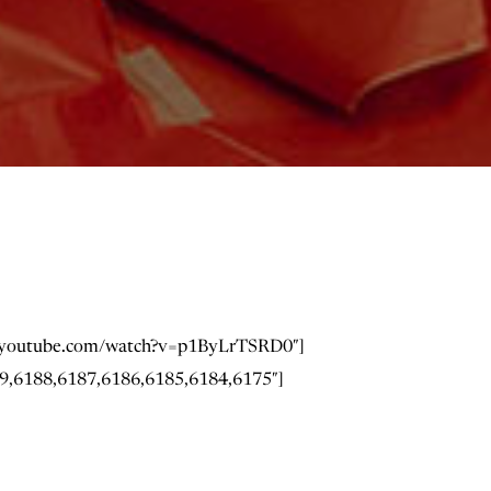
ww.youtube.com/watch?v=p1ByLrTSRD0″]
6189,6188,6187,6186,6185,6184,6175″]