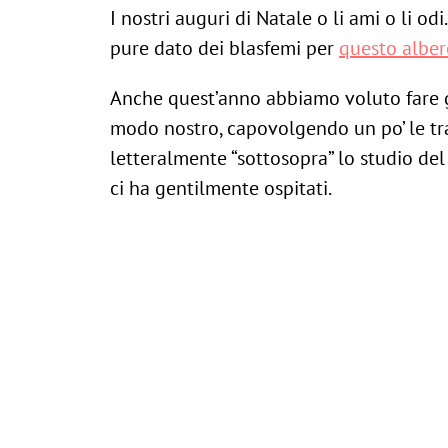
I nostri auguri di Natale o li ami o li od
pure dato dei blasfemi per
questo alber
Anche quest’anno abbiamo voluto fare g
modo nostro, capovolgendo un po’ le tr
letteralmente “sottosopra” lo studio de
ci ha gentilmente ospitati.
Il grande assente di quest’anno?
L’
irriverente Ditolo
(per chi non lo conos
sfancula tutti, ndr): lui di farsi impacc
sapere, come biasimarlo del resto!
Armati quindi di un rotolone di carta d
metri, fiocchi giganti e addobbi di ogni 