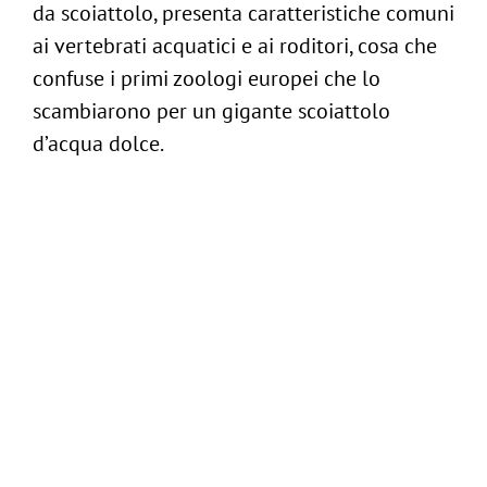
da scoiattolo, presenta caratteristiche comuni
Follow us:
ai vertebrati acquatici e ai roditori, cosa che
confuse i primi zoologi europei che lo
-
Contattaci
scambiarono per un gigante scoiattolo
d’acqua dolce.
Questo animale strano non teme l’uomo: se
lo incontra non esita ad avvicinarsi per
studiarlo. Secondo la Zoological Foundation
of Liecity,
il suo ciclo vitale è paragonabile a
quello di una larva
.
A questo molto probabilmente si devono i
lunghi periodi di inattività come quello
primaverile a cui stiamo per assistere.
Più precisamente collocato tra il
1 aprile e il