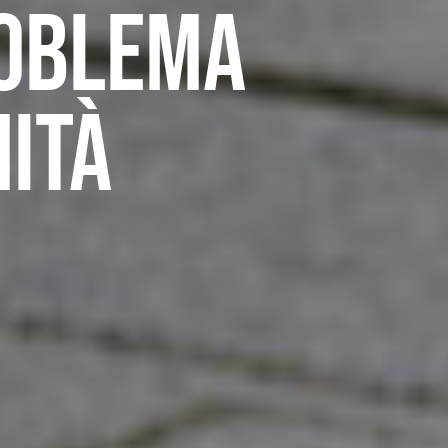
roblema
ità