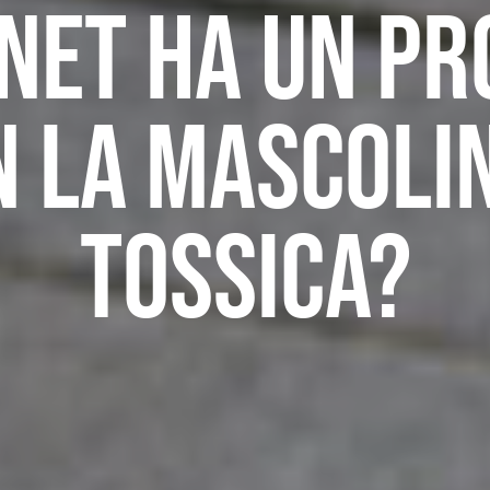
rnet ha un p
n la mascolin
tossica?