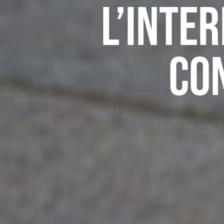
L’inte
co