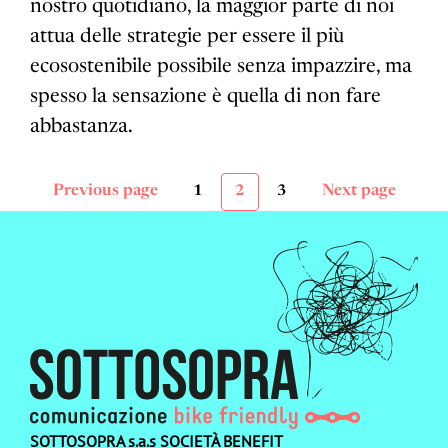
nostro quotidiano, la maggior parte di noi
attua delle strategie per essere il più
ecosostenibile possibile senza impazzire, ma
spesso la sensazione è quella di non fare
abbastanza.
Previous page
Next page
1
2
3
Paginazione
Page
Page
Page
degli
articoli
SOTTOSOPRA s.a.s SOCIETÀ BENEFIT