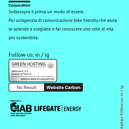
Sottosopra è prima un modo di essere.
Poi un’agenzia di comunicazione bike friendly che aiuta
le aziende a scegliere e far conoscere uno stile di vita
più sostenibile.
Follow us:
in
/
ig
No Result
Website Carbon
ig
/
in
Follow us:
-
Contattaci