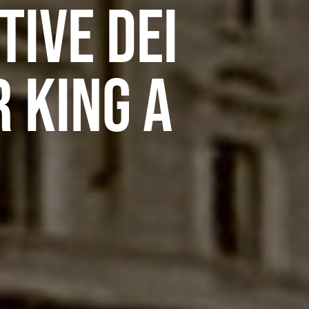
tive dei
 king a