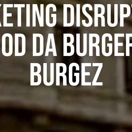
eting disrup
ood da Burger
Burgez