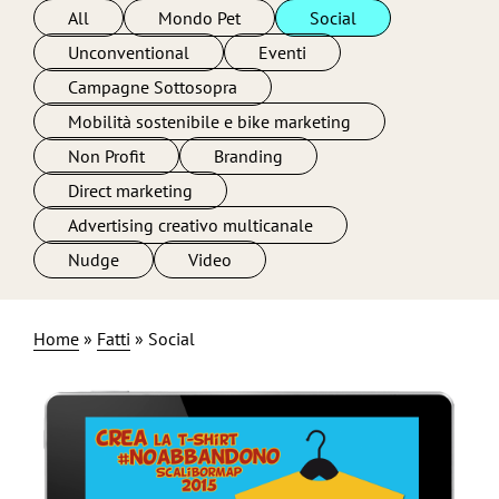
All
Mondo Pet
Social
Unconventional
Eventi
Campagne Sottosopra
Mobilità sostenibile e bike marketing
Non Profit
Branding
Direct marketing
Facebook app
Advertising creativo multicanale
#noabbandono
Nudge
Video
Home
»
Fatti
»
Social