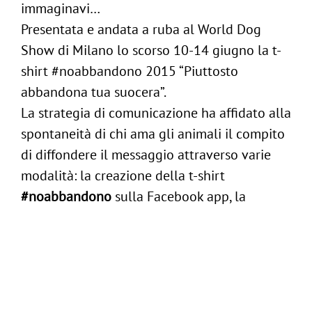
immaginavi…
Presentata e andata a ruba al World Dog
Show di Milano lo scorso 10-14 giugno la t-
shirt #noabbandono 2015 “Piuttosto
ig
/
in
abbandona tua suocera”.
Follow us:
La strategia di comunicazione ha affidato alla
spontaneità di chi ama gli animali il compito
-
Contattaci
di diffondere il messaggio attraverso varie
modalità: la creazione della t-shirt
#noabbandono
sulla Facebook app, la
realizzazione della stessa come gadget agli
eventi/fiere, la viralizzazione di moltissimi
messaggi creati dagli utenti, l’auspicato
risvolto sociale a favore di un’associazione
onlus che difende i diritti degli animali.