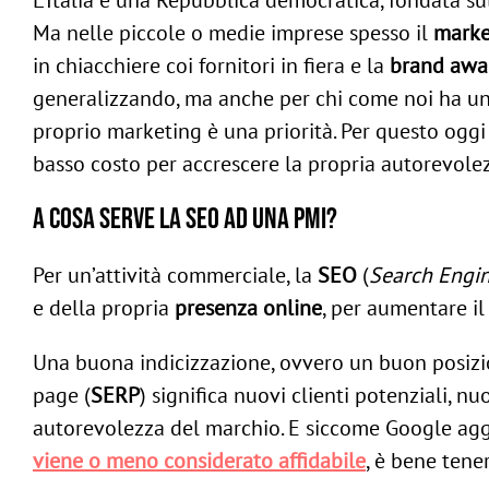
L’Italia è una Repubblica democratica, fondata su
Ma nelle piccole o medie imprese spesso il
marke
in chiacchiere coi fornitori in fiera e la
brand awa
generalizzando, ma anche per chi come noi ha una
proprio marketing è una priorità. Per questo ogg
basso costo per accrescere la propria autorevolezza
A cosa serve la SEO ad una PMI?
Per un’attività commerciale, la
SEO
(
Search Engin
e della propria
presenza online
, per aumentare il
Una buona indicizzazione, ovvero un buon posizion
page (
SERP
) significa nuovi clienti potenziali, n
autorevolezza del marchio. E siccome Google agg
viene o meno considerato affidabile
, è bene tene