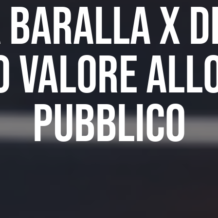
 Baralla x D
o valore allo
pubblico