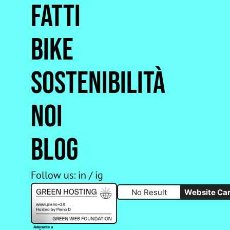
Fatti
Bike
Sostenibilità
Noi
Blog
Follow us:
in
/
ig
No Result
Website Ca