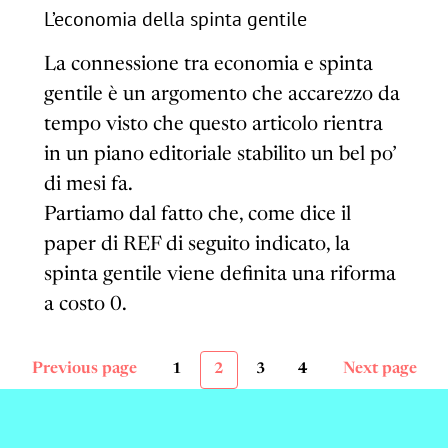
L’economia della spinta gentile
La connessione tra economia e spinta
gentile è un argomento che accarezzo da
tempo visto che questo articolo rientra
in un piano editoriale stabilito un bel po’
di mesi fa.
Partiamo dal fatto che, come dice il
paper di REF di seguito indicato, la
spinta gentile viene definita una riforma
a costo 0.
Previous page
Next page
1
2
3
4
Paginazione
Page
Page
Page
Page
degli