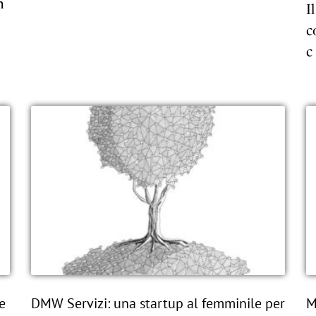
n
I
c
c
e
DMW Servizi: una startup al femminile per
M