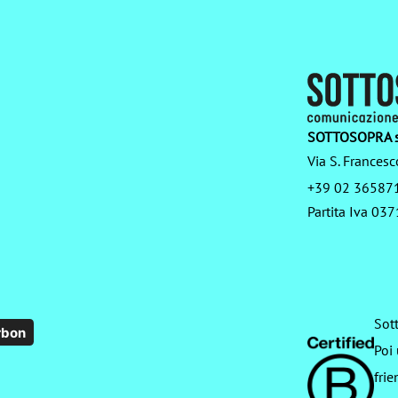
articoli
SOTTOSOPRA s
Via S. Francesc
+39 02 36587
Partita Iva 0
Sot
rbon
Poi
frie