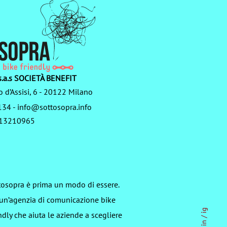
.a.s SOCIETÀ BENEFIT
o d’Assisi, 6 - 20122 Milano
134
-
info@sottosopra.info
3713210965
tosopra è prima un modo di essere.
 un’agenzia di comunicazione bike
ig
ndly che aiuta le aziende a scegliere
/
in