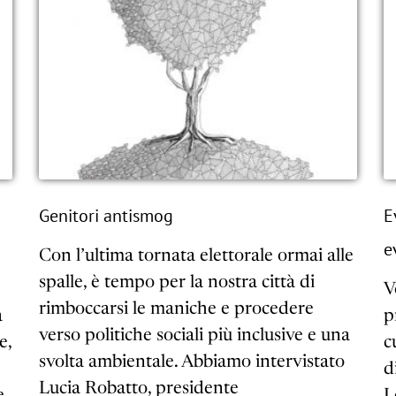
Genitori antismog
E
e
Con l’ultima tornata elettorale ormai alle
spalle, è tempo per la nostra città di
V
rimboccarsi le maniche e procedere
a
p
verso politiche sociali più inclusive e una
e,
c
svolta ambientale. Abbiamo intervistato
d
Lucia Robatto, presidente
e
L