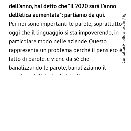
dell’anno, hai detto che “il 2020 sarà l’anno
dell’etica aumentata”: partiamo da qui.
ig
/
Per noi sono importanti le parole, soprattutto
in
Follow us:
oggi che il linguaggio si sta impoverendo, in
particolare modo nelle aziende. Questo
-
Contattaci
rappresenta un problema perché il pensiero è
fatto di parole, e viene da sé che
banalizzando le parole, banalizziamo il
pensiero. Il digitale rischia di azzerare
l’umanità se non riusciamo a gestirla con dei
valori, ovvero attraverso l’etica aumentata.
I prossimi anni ’20 dovranno svilupparsi
all’insegna di un’etica aumentata che
protegga i diritti del mondo fisico (ambiente,
comunità locali, ecc), valorizzi le persone in