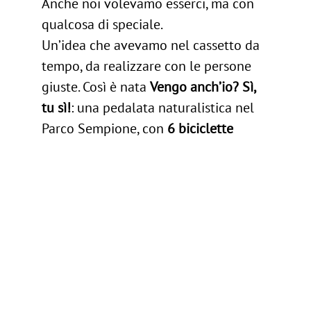
Anche noi volevamo esserci, ma con
ig
/
in
qualcosa di speciale.
Follow us:
Un’idea che avevamo nel cassetto da
tempo, da realizzare con le persone
-
Contattaci
giuste. Così è nata
Vengo anch’io? Sì,
tu sì!
: una pedalata naturalistica nel
Parco Sempione, con
6 biciclette
speciali
e
2 tandem
messi a
disposizione delle persone con
disabilità di
Anffas Milano
, nostro
prezioso partner.
Accompagnati da una guida
ambientale, abbiamo scoperto alberi
monumentali, curiosità botaniche e
angoli nascosti di uno dei parchi più