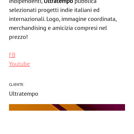
indipendenti,
Ultratempo
pubblica
selezionati progetti indie italiani ed
internazionali. Logo, immagine coordinata,
merchandising e amicizia compresi nel
prezzo!
ig
FB
/
in
Follow us:
Youtube
-
Contattaci
CLIENTE:
Ultratempo