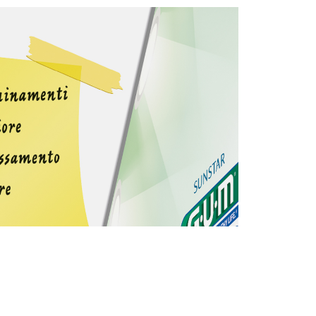
ig
/
in
Follow us:
-
Contattaci