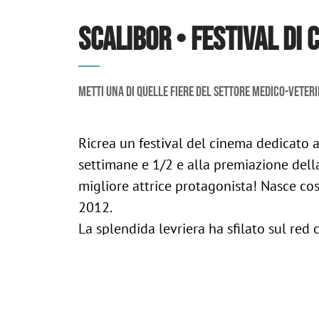
SCALIBOR • FESTIVAL DI 
Metti una di quelle fiere del settore medico-veteri
Ricrea un festival del cinema dedicato a
settimane e 1/2 e alla premiazione dell
migliore attrice protagonista! Nasce co
2012.
La splendida levriera ha sfilato sul red 
security MSD Animal Health e da un folt
e paparazzi. Non a caso il gadget per gli 
Camera dotata di flash.