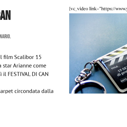
[vc_video link=”https://w
CAN
nario.
l film Scalibor 15
a star Arianne come
sì il FESTIVAL DI CAN
carpet circondata dalla
o capannello di curiosi
ospiti era la VIP