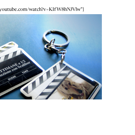
ww.youtube.com/watch?v=KIfW8hNJVlw”]
ig
/
in
Follow us:
-
Contattaci