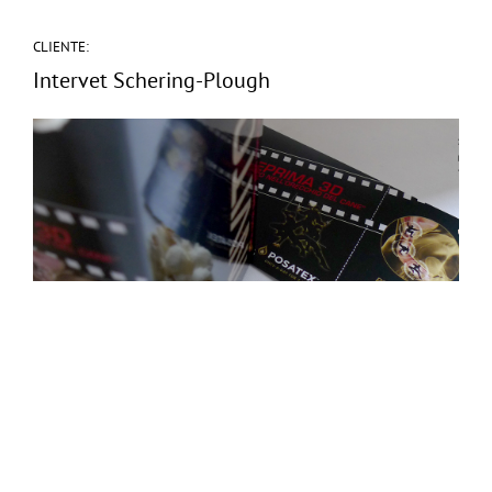
CLIENTE:
ig
/
Intervet Schering-Plough
in
Follow us:
-
Contattaci