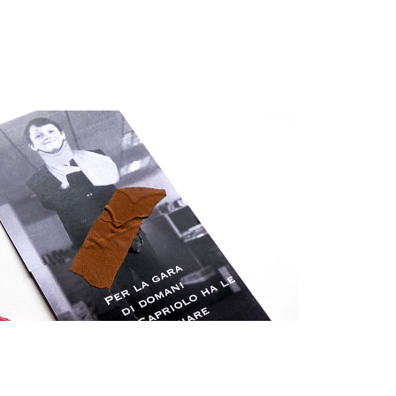
ig
/
in
Follow us:
-
Contattaci