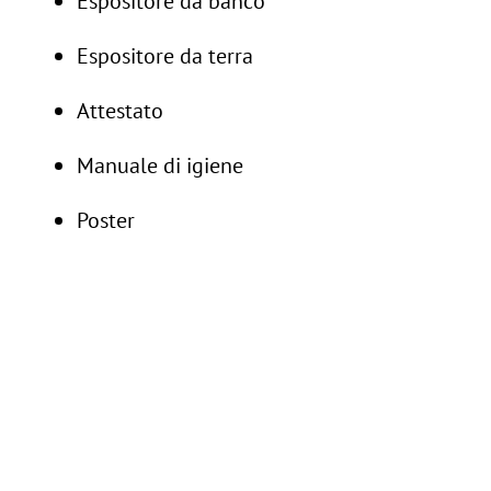
Espositore da banco
ig
/
in
Espositore da terra
Follow us:
Attestato
-
Contattaci
Manuale di igiene
Poster
Trade folder
CLIENTE:
Sunstar Gum