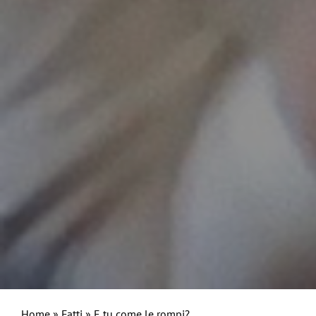
Home
»
Fatti
»
E tu come le rompi?