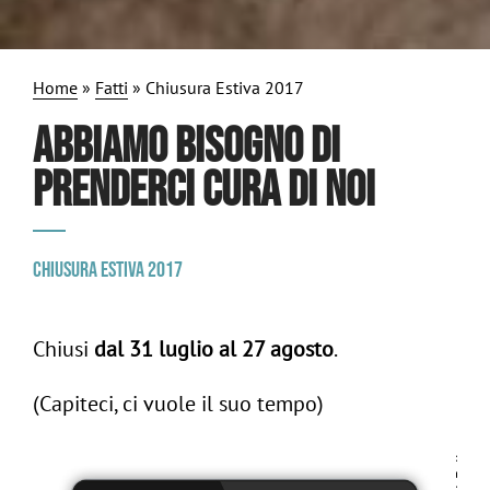
Home
»
Fatti
»
Chiusura Estiva 2017
ABBIAMO BISOGNO DI
PRENDERCI CURA DI NOI
Chiusura estiva 2017
Chiusi
dal 31 luglio al 27 agosto
.
ig
/
(Capiteci, ci vuole il suo tempo)
in
Follow us:
-