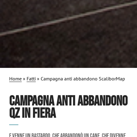
Home
»
Fatti
»
Campagna anti abbandono ScaliborMap
CAMPAGNA ANTI ABBANDONO
QZ IN FIERA
E venne un bastardo, che abbandonò un cane, che divenne