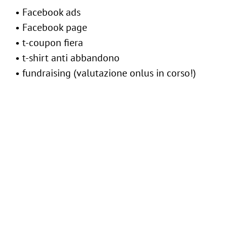
Follow us:
• Facebook ads
• Facebook page
-
Contattaci
• t-coupon fiera
• t-shirt anti abbandono
• fundraising (valutazione onlus in corso!)
CLIENTE:
MSD Animal Health