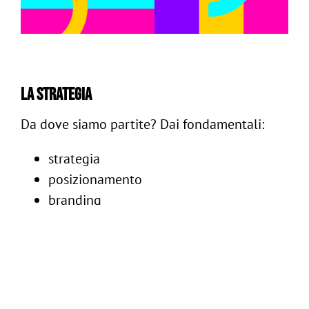
ig
/
in
La strategia
Follow us:
Da dove siamo partite? Dai fondamentali:
-
Contattaci
strategia
posizionamento
branding
Prima di tutto, l’analisi. Contesto, mercato,
trend di settore. Da lì abbiamo costruito gli
insight di target e definito un
posizionamento chiaro.