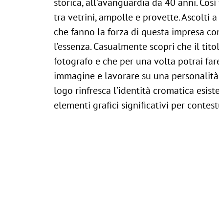
storica, all’avanguardia da 40 anni. Così
tra vetrini, ampolle e provette. Ascolti a
che fanno la forza di questa impresa con
l’essenza. Casualmente scopri che il tit
fotografo e che per una volta potrai fa
immagine e lavorare su una personalità 
logo rinfresca l’identità cromatica esi
elementi grafici significativi per contestu
pertinenza del laboratorio. Dall’immagi
internet, tutto concorre a scrivere la nu
ancora una volta proiettata verso il fut
progettazione logo
carta intestata