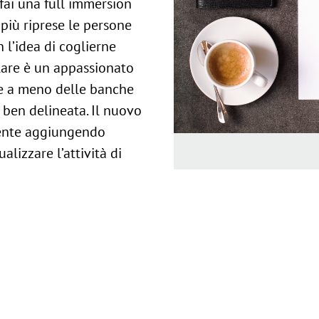
 fai una full immersion
 più riprese le persone
 l’idea di coglierne
olare è un appassionato
re a meno delle banche
ben delineata. Il nuovo
stente aggiungendo
alizzare l’attività di
ne coordinata al sito
ova storia di BiEsseA,
uro.