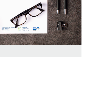
ig
/
in
Follow us:
-
Contattaci