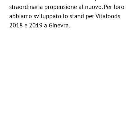
Contattaci
straordinaria propensione al nuovo. Per loro
abbiamo sviluppato lo stand per Vitafoods
2018 e 2019 a Ginevra.
Brand awareness
Lead generation
Stand
Materiali Forza Vendita
CLIENTE:
B Natural