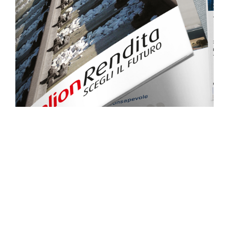
ig
/
in
Follow us:
-
Contattaci