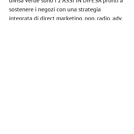
divisa verde sono i 2 ASSI IN DIFESA pronti a
sostenere i negozi con una strategia
integrata di direct marketing, pop, radio, adv,
fiere ed eventi. Lo spiega anche il gadget che
4000 pet-shop hanno ricevuto con il mailing:
il maxi puzzle che diventa un pratico mouse
pad o un posa resto per il negozio.
CLIENTE:
Intervet