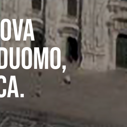
uova
 Duomo,
ca.