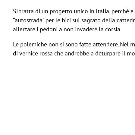
Si tratta di un progetto unico in Italia, perché 
“autostrada” per le bici sul sagrato della catted
allertare i pedoni a non invadere la corsia.
Le polemiche non si sono fatte attendere. Nel mir
di vernice rossa che andrebbe a deturpare il 
“NON È ASSURDO, TAGLIARE GLI 
“Uno scempio assurdo in una città dove non ci so
è assurdo – dichiarano le associazioni ciclistiche
risparmiare tempo”.
I lavori avranno inizio il giorno di Pasquetta e 