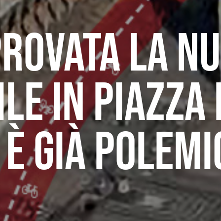
rovata la n
ile in piazza
 è già polemi