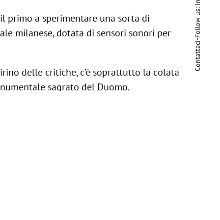
in
Follow us:
è il primo a sperimentare una sorta di
rale milanese, dotata di sensori sonori per
-
Contattaci
ino delle critiche, c’è soprattutto la colata
monumentale sagrato del Duomo.
ANGOLI CI FA RISPARMIARE TEMPO.”
no ciclisti” sostengono gli oppositori. “Non
 – tagliare gli angoli della piazza ci fa
non finiranno mai.