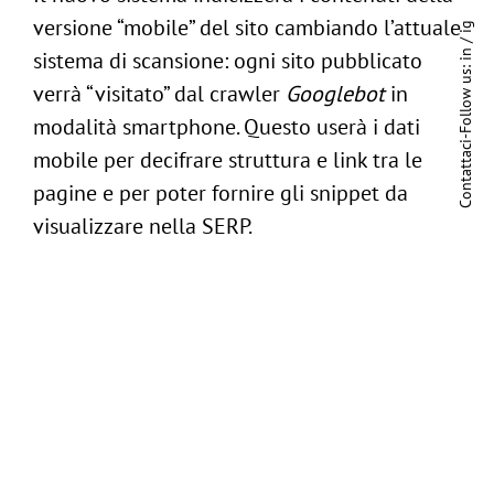
versione “mobile” del sito cambiando l’attuale
ig
/
sistema di scansione: ogni sito pubblicato
in
Follow us:
verrà “visitato” dal crawler
Googlebot
in
modalità smartphone. Questo userà i dati
-
Contattaci
mobile per decifrare struttura e link tra le
pagine e per poter fornire gli snippet da
visualizzare nella SERP.
L’indicizzazione mobile-first sarà abilitata
come impostazione predefinita per tutti i
nuovi contenuti di siti web precedentemente
non riconosciuti al sistema di Ricerca Google,
a partire dal 1° luglio 2019.
Un cambio di prospettiva necessario sia
perché il traffico mobile, in continua crescita,