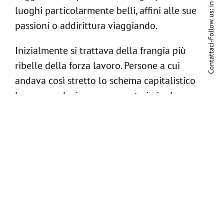
in
luoghi particolarmente belli, affini alle sue
Follow us:
passioni o addirittura viaggiando.
-
Contattaci
Inizialmente si trattava della frangia più
ribelle della forza lavoro. Persone a cui
andava così stretto lo schema capitalistico
lavora-produci-consuma, noto in inglese
come
rat-race,
da ribaltare completamente
l’equazione rendendosi indipendenti da
luoghi, abitudini e routine sfruttando le
opportunità delle professioni digitali. Si
trattava principalmente di programmatori,
social media manager, copywriters, traduttori,
grafici ma anche piccoli imprenditori la cui
attività fosse gestibile completamente in