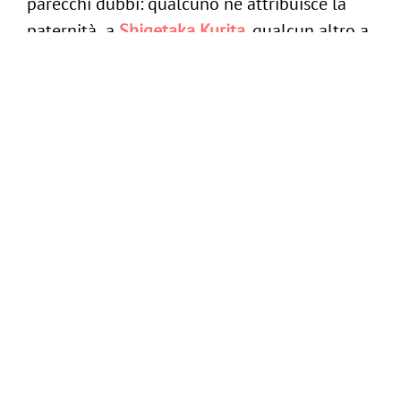
parecchi dubbi: qualcuno ne attribuisce la
paternità a
Shigetaka Kurita
, qualcun altro a
Nicolas Loufrani
. Nel 1971 Franklin Loufrani
brevettò il primo smiley, utilizzandolo nel
quotidiano France Soir per segnare le notizie
positive. Oltre vent’anni dopo, suo figlio
Nicolas, digitalizzò lo smiley e
successivamente, in virtù di una partnership
tra Loufrani e Alcatel, comparvero nei
cellulari.
Oggi diversi brand utilizzano le emoji per
comunicare con i proprio utenti e clienti e
per aumentare l’engagement, ma
esattamente, perché?