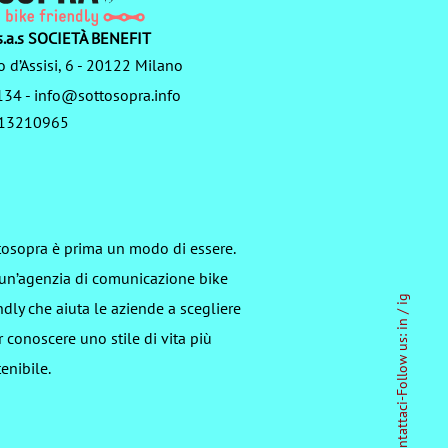
.a.s SOCIETÀ BENEFIT
o d’Assisi, 6 - 20122 Milano
134
-
info@sottosopra.info
3713210965
tosopra è prima un modo di essere.
 un’agenzia di comunicazione bike
ig
ndly che aiuta le aziende a scegliere
/
in
r conoscere uno stile di vita più
Follow us:
enibile.
-
Contattaci