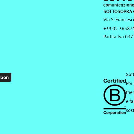
SOTTOSOPRA s
Via S. Francesc
+39 02 36587
Partita Iva 0
Sot
rbon
Poi
frie
e fa
sost