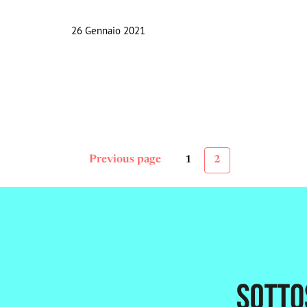
26 Gennaio 2021
Previous page
1
2
Paginazione
Page
Page
degli
articoli