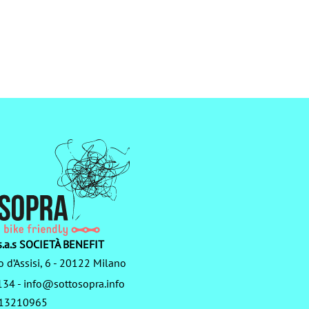
.a.s SOCIETÀ BENEFIT
o d’Assisi, 6 - 20122 Milano
134
-
info@sottosopra.info
3713210965